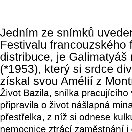
Jedním ze snímků uveden
Festivalu francouzského f
distribuce, je Galimatyáš
(*1953), který si srdce di
získal svou Amélií z Mont
Život Bazila, snílka pracujícíh
připravila o život nášlapná mi
přestřelka, z níž si odnese kul
nemocnice ztrácí zaměstnání i