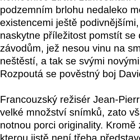
podzemním brlohu nedaleko m
existencemi ještě podivnějším
naskytne příležitost pomstít 
závodům, jež nesou vinu na smrt
neštěstí, a tak se svými novými
Rozpoutá se pověstný boj Dav
Francouzský režisér Jean-Pier
velké množství snímků, zato vša
notnou porci originality. Krom
kterou jistě není třeba předsta