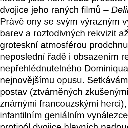
dvojice jeho raných filmů –
Deli
Právě ony se svým výrazným v
barev a roztodivných rekvizit až
groteskní atmosférou prodchn
neposlední řadě i obsazením r
nepřehlédnutelného Dominiqua 
nejnovějšímu opusu. Setkáváme
postav (ztvárněných zkušenými
známými francouzskými herci),
infantilním geniálním vynálezce
protipól dvojice hlavních pado