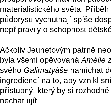
materialistického světa. Příbě
půdorysu vychutnají spíše dospěl
nepřipravily o schopnost dětsk
Ačkoliv Jeunetovým patrně ne
byla všemi opěvovaná
Amélie 
svého
Galimatyáše
namíchat d
ingrediencí na to, aby vznikl s
přístupný, který by si rozhodně
nechat ujít.