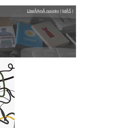
LiterĂĄrnĂ­ novinky
|
lidĂŠ
|