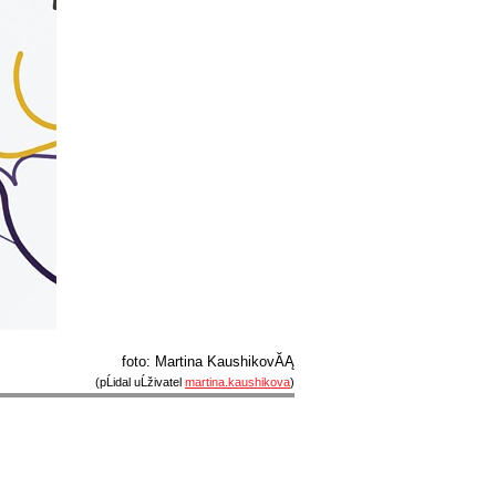
foto: Martina KaushikovĂĄ
(pĹidal uĹživatel
martina.kaushikova
)