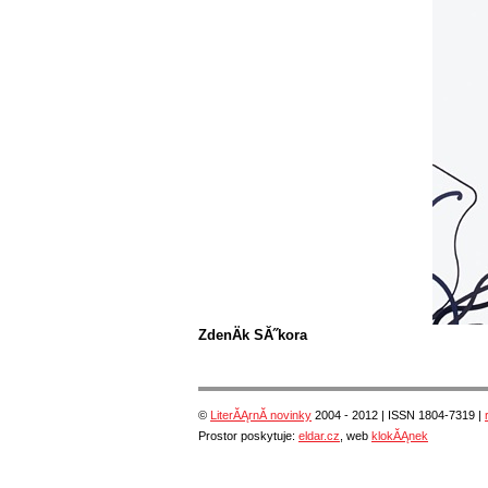
ZdenÄk SĂ˝kora
©
LiterĂĄrnĂ­ novinky
2004 - 2012 | ISSN 1804-7319 |
Prostor poskytuje:
eldar.cz
, web
klokĂĄnek