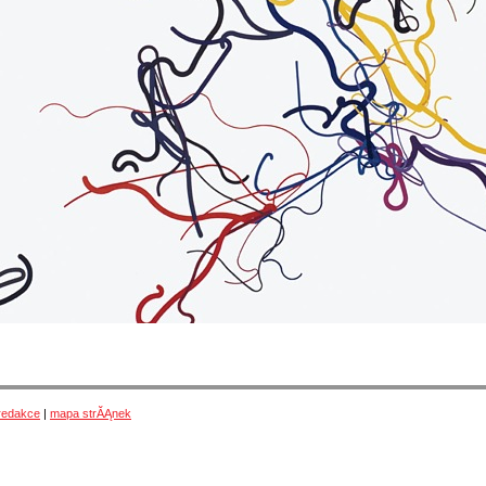
redakce
|
mapa strĂĄnek