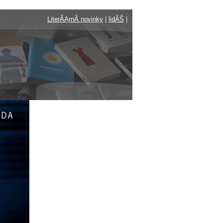
LiterĂĄrnĂ­ novinky
|
lidĂŠ
|