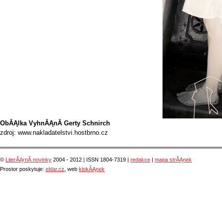
ObĂĄlka VyhnĂĄnĂ­ Gerty Schnirch
zdroj: www.nakladatelstvi.hostbrno.cz
©
LiterĂĄrnĂ­ novinky
2004 - 2012 | ISSN 1804-7319 |
redakce
|
mapa strĂĄnek
Prostor poskytuje:
eldar.cz
, web
klokĂĄnek