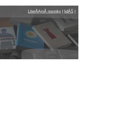
LiterĂĄrnĂ­ novinky
|
lidĂŠ
|