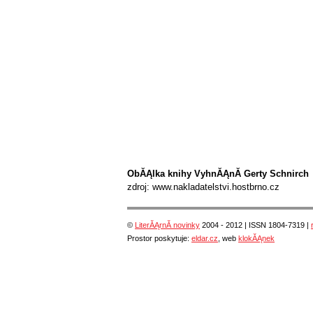
ObĂĄlka knihy VyhnĂĄnĂ­ Gerty Schnirch
zdroj: www.nakladatelstvi.hostbrno.cz
©
LiterĂĄrnĂ­ novinky
2004 - 2012 | ISSN 1804-7319 |
Prostor poskytuje:
eldar.cz
, web
klokĂĄnek