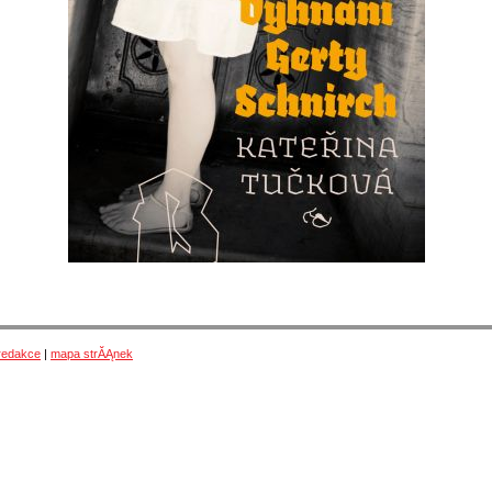
redakce
|
mapa strĂĄnek