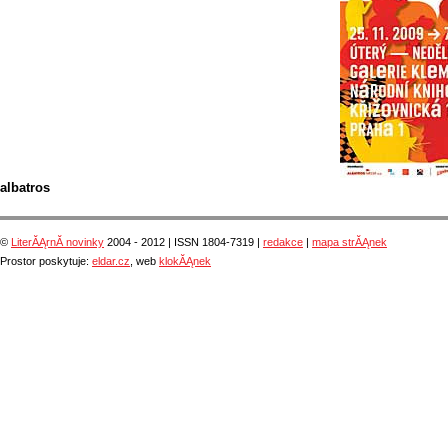
albatros
©
LiterĂĄrnĂ­ novinky
2004 - 2012 | ISSN 1804-7319 |
redakce
|
mapa strĂĄnek
Prostor poskytuje:
eldar.cz
, web
klokĂĄnek