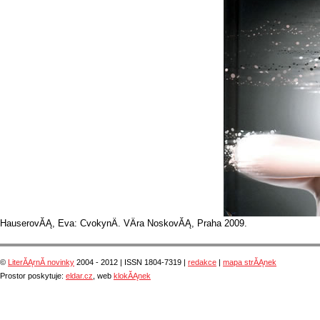
HauserovĂĄ, Eva: CvokynÄ. VÄra NoskovĂĄ, Praha 2009.
©
LiterĂĄrnĂ­ novinky
2004 - 2012 | ISSN 1804-7319 |
redakce
|
mapa strĂĄnek
Prostor poskytuje:
eldar.cz
, web
klokĂĄnek