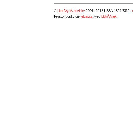
©
LiterĂĄrnĂ­ novinky
2004 - 2012 | ISSN 1804-7319 |
Prostor poskytuje:
eldar.cz
, web
klokĂĄnek