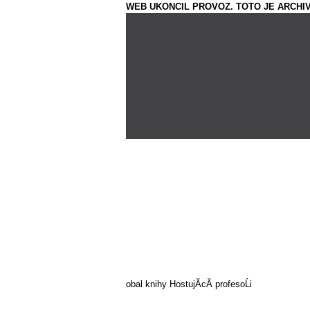
WEB UKONCIL PROVOZ. TOTO JE ARCHIV
obal knihy HostujĂ­cĂ­ profesoĹi