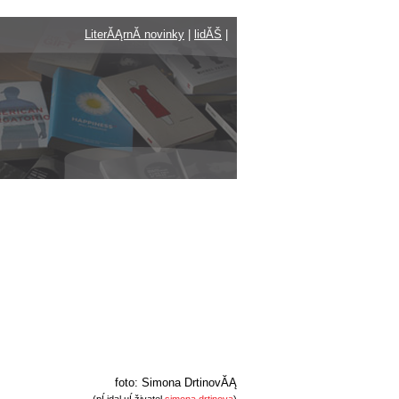
LiterĂĄrnĂ­ novinky
|
lidĂŠ
|
foto: Simona DrtinovĂĄ