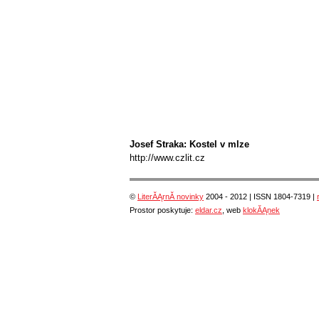
Josef Straka: Kostel v mlze
http://www.czlit.cz
©
LiterĂĄrnĂ­ novinky
2004 - 2012 | ISSN 1804-7319 |
Prostor poskytuje:
eldar.cz
, web
klokĂĄnek