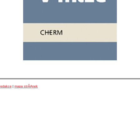
redakce
|
mapa strĂĄnek