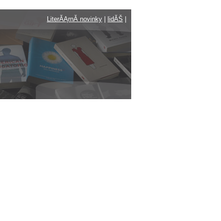
LiterĂĄrnĂ­ novinky
|
lidĂŠ
|