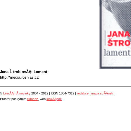
Jana Ĺ troblovĂĄ: Lament
http://media.rozhlas.cz
©
LiterĂĄrnĂ­ novinky
2004 - 2012 | ISSN 1804-7319 |
redakce
|
mapa strĂĄnek
Prostor poskytuje:
eldar.cz
, web
klokĂĄnek