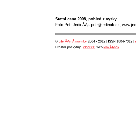
Statni cena 2008, pohled z vysky
Foto Petr JedinĂĄk petr@jedinak.cz; www.jed
©
LiterĂĄrnĂ­ novinky
2004 - 2012 | ISSN 1804-7319 |
Prostor poskytuje:
eldar.cz
, web
klokĂĄnek