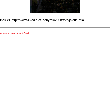
inak.cz http://www.divadlo.cz/cenymk/2008/fotogalerie.htm
redakce
|
mapa strĂĄnek