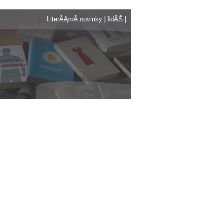
LiterĂĄrnĂ­ novinky
|
lidĂŠ
|