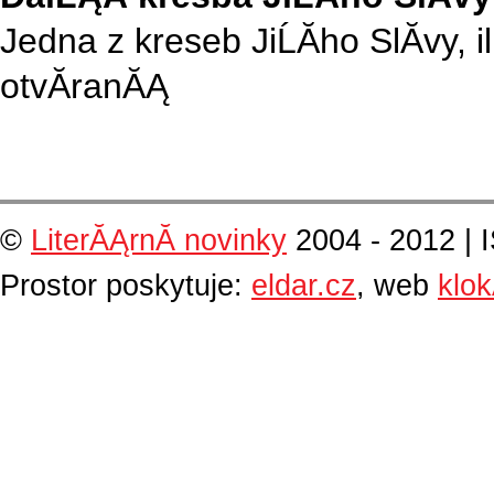
Jedna z kreseb JiĹĂ­ho SlĂ­vy, 
otvĂ­ranĂĄ
©
LiterĂĄrnĂ­ novinky
2004 - 2012 | 
Prostor poskytuje:
eldar.cz
, web
klo