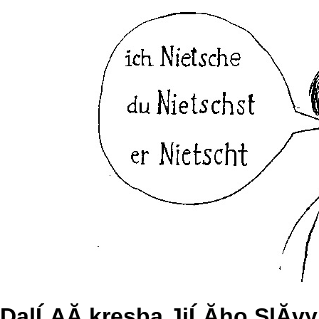
DalĹĄĂ­ kresba JiĹĂ­ho SlĂ­v