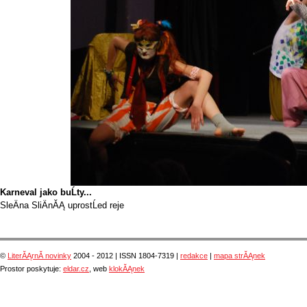
Karneval jako buĹty...
SleÄna SliÄnĂĄ uprostĹed reje
©
LiterĂĄrnĂ­ novinky
2004 - 2012 | ISSN 1804-7319 |
redakce
|
mapa strĂĄnek
Prostor poskytuje:
eldar.cz
, web
klokĂĄnek