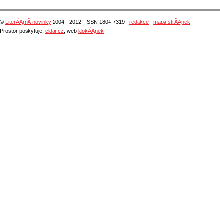
©
LiterĂĄrnĂ­ novinky
2004 - 2012 | ISSN 1804-7319 |
redakce
|
mapa strĂĄnek
Prostor poskytuje:
eldar.cz
, web
klokĂĄnek