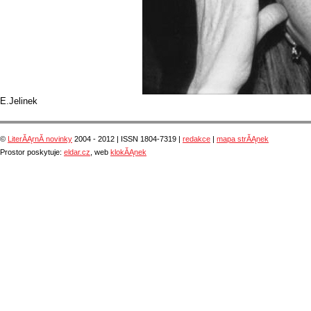
E.Jelinek
©
LiterĂĄrnĂ­ novinky
2004 - 2012 | ISSN 1804-7319 |
redakce
|
mapa strĂĄnek
Prostor poskytuje:
eldar.cz
, web
klokĂĄnek