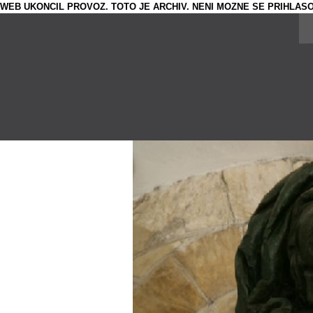
WEB UKONCIL PROVOZ. TOTO JE ARCHIV. NENI MOZNE SE PRIHLASO