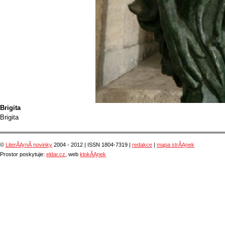
Brigita
Brigita
©
LiterĂĄrnĂ­ novinky
2004 - 2012 | ISSN 1804-7319 |
redakce
|
mapa strĂĄnek
Prostor poskytuje:
eldar.cz
, web
klokĂĄnek