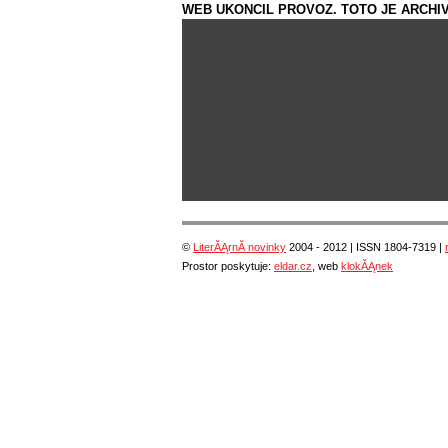
WEB UKONCIL PROVOZ. TOTO JE ARCHIV
©
LiterĂĄrnĂ­ novinky
2004 - 2012 | ISSN 1804-7319 |
Prostor poskytuje:
eldar.cz
, web
klokĂĄnek