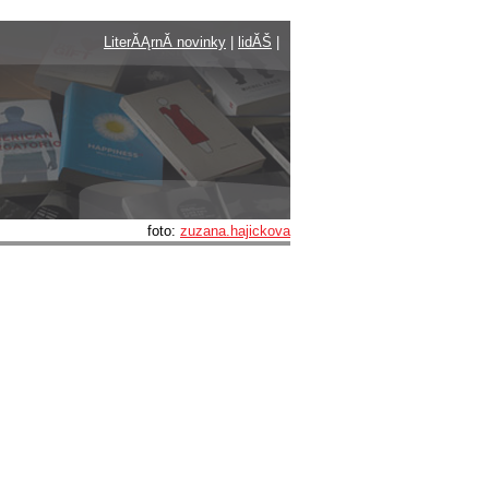
LiterĂĄrnĂ­ novinky
|
lidĂŠ
|
foto:
zuzana.hajickova