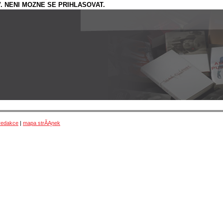
. NENI MOZNE SE PRIHLASOVAT.
redakce
|
mapa strĂĄnek