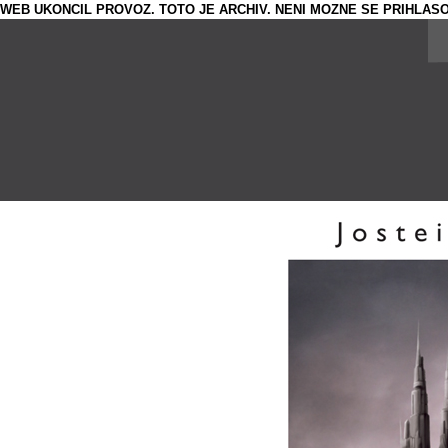
WEB UKONCIL PROVOZ. TOTO JE ARCHIV. NENI MOZNE SE PRIHLASO