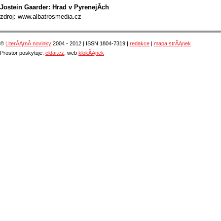
Jostein Gaarder: Hrad v PyrenejĂ­ch
zdroj: www.albatrosmedia.cz
©
LiterĂĄrnĂ­ novinky
2004 - 2012 | ISSN 1804-7319 |
redakce
|
mapa strĂĄnek
Prostor poskytuje:
eldar.cz
, web
klokĂĄnek