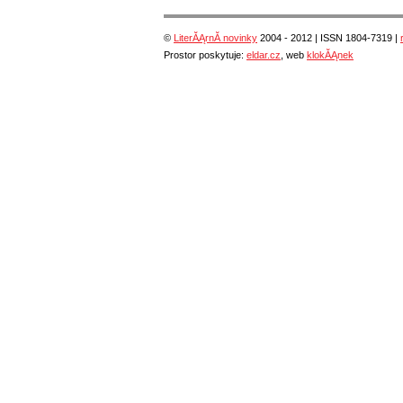
©
LiterĂĄrnĂ­ novinky
2004 - 2012 | ISSN 1804-7319 |
Prostor poskytuje:
eldar.cz
, web
klokĂĄnek