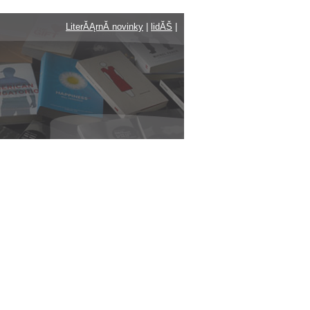
LiterĂĄrnĂ­ novinky
|
lidĂŠ
|