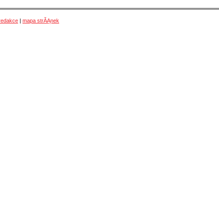
redakce
|
mapa strĂĄnek