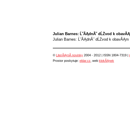
Julian Barnes: Ĺ˝ĂĄdnĂ˝ dĹŻvod k obavĂ
Julian Barnes: Ĺ˝ĂĄdnĂ˝ dĹŻvod k obavĂĄm
©
LiterĂĄrnĂ­ novinky
2004 - 2012 | ISSN 1804-7319 |
Prostor poskytuje:
eldar.cz
, web
klokĂĄnek