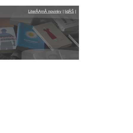
LiterĂĄrnĂ­ novinky
|
lidĂŠ
|