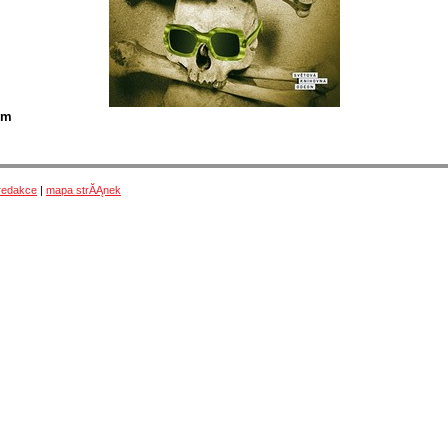
Ąm
redakce
|
mapa strĂĄnek