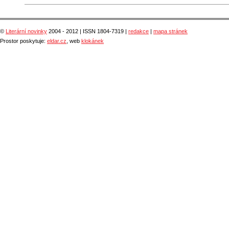
©
Literární novinky
2004 - 2012 | ISSN 1804-7319 |
redakce
|
mapa stránek
Prostor poskytuje:
eldar.cz
, web
klokánek