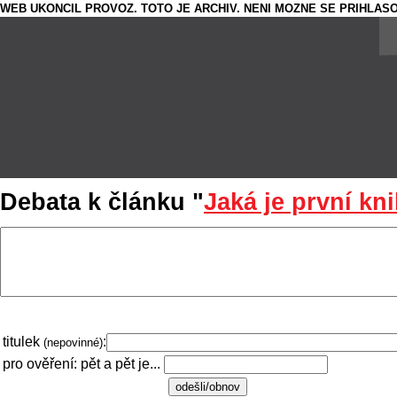
WEB UKONCIL PROVOZ. TOTO JE ARCHIV. NENI MOZNE SE PRIHLASO
Debata k článku "
Jaká je první k
titulek
:
(nepovinné)
pro ověření: pět a pět je...