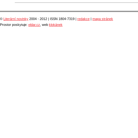
©
Literární novinky
2004 - 2012 | ISSN 1804-7319 |
redakce
|
mapa stránek
Prostor poskytuje:
eldar.cz
, web
klokánek