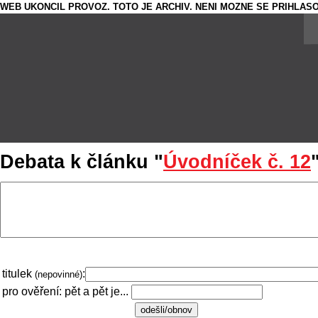
WEB UKONCIL PROVOZ. TOTO JE ARCHIV. NENI MOZNE SE PRIHLASO
Debata k článku "
Úvodníček č. 12
titulek
:
(nepovinné)
pro ověření: pět a pět je...