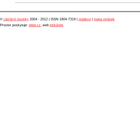
©
Literární novinky
2004 - 2012 | ISSN 1804-7319 |
redakce
|
mapa stránek
Prostor poskytuje:
eldar.cz
, web
klokánek