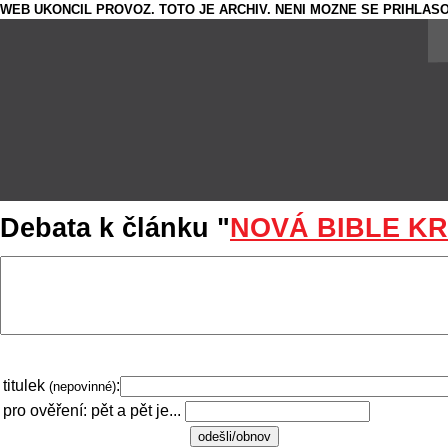
WEB UKONCIL PROVOZ. TOTO JE ARCHIV. NENI MOZNE SE PRIHLASO
Debata k článku "
NOVÁ BIBLE K
titulek
:
(nepovinné)
pro ověření: pět a pět je...