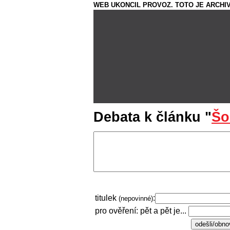
WEB UKONCIL PROVOZ. TOTO JE ARCHIV
Debata k článku "
Šo
titulek
:
(nepovinné)
pro ověření: pět a pět je...