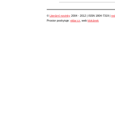
©
Literární novinky
2004 - 2012 | ISSN 1804-7319 |
re
Prostor poskytuje:
eldar.cz
, web
klokánek