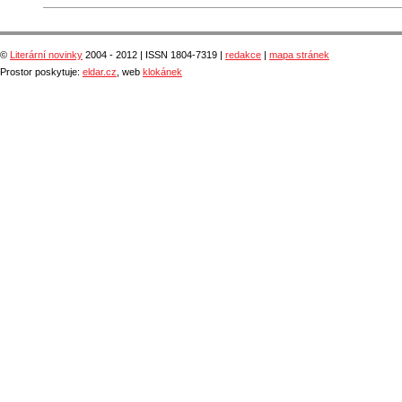
©
Literární novinky
2004 - 2012 | ISSN 1804-7319 |
redakce
|
mapa stránek
Prostor poskytuje:
eldar.cz
, web
klokánek