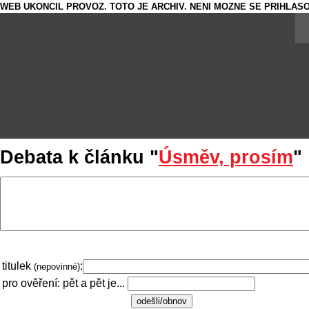
WEB UKONCIL PROVOZ. TOTO JE ARCHIV. NENI MOZNE SE PRIHLASO
Debata k článku "
Úsměv, prosím
"
titulek
:
(nepovinné)
pro ověření: pět a pět je...