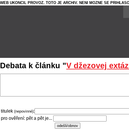
WEB UKONCIL PROVOZ. TOTO JE ARCHIV. NENI MOZNE SE PRIHLASO
Debata k článku "
V džezovej extá
titulek
:
(nepovinné)
pro ověření: pět a pět je...