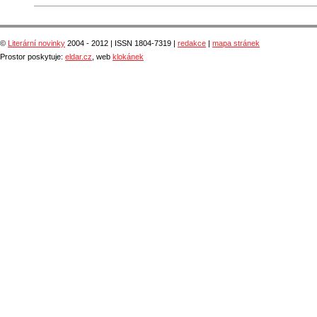
©
Literární novinky
2004 - 2012 | ISSN 1804-7319 |
redakce
|
mapa stránek
Prostor poskytuje:
eldar.cz
, web
klokánek