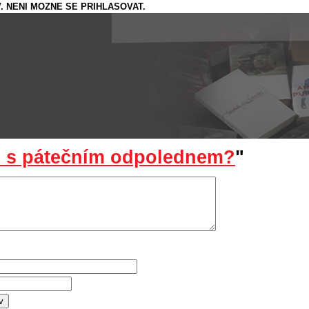
. NENI MOZNE SE PRIHLASOVAT.
 s pátečním odpolednem?
"