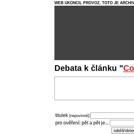
WEB UKONCIL PROVOZ. TOTO JE ARCHIV
Debata k článku "
Co
titulek
:
(nepovinné)
pro ověření: pět a pět je...