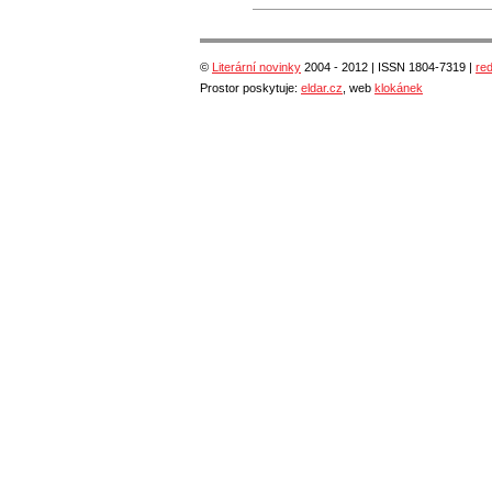
©
Literární novinky
2004 - 2012 | ISSN 1804-7319 |
re
Prostor poskytuje:
eldar.cz
, web
klokánek