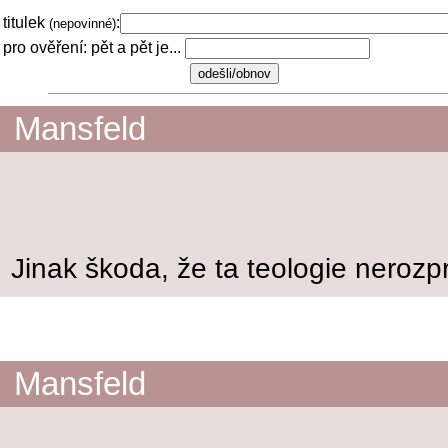
titulek
:
(nepovinné)
pro ověření: pět a pět je...
Mansfeld
Jinak škoda, že ta teologie nerozpr
Mansfeld