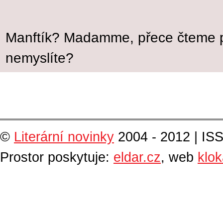
Manftík? Madamme, přece čteme p
nemyslíte?
©
Literární novinky
2004 - 2012 | IS
Prostor poskytuje:
eldar.cz
, web
klo