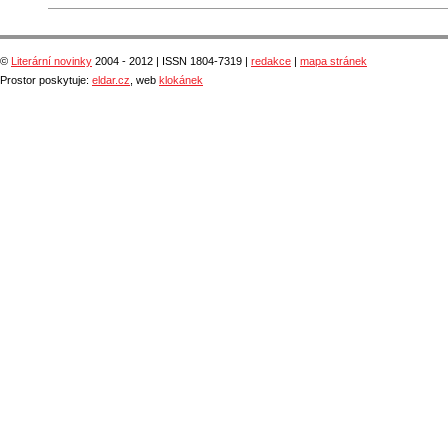
©
Literární novinky
2004 - 2012 | ISSN 1804-7319 |
redakce
|
mapa stránek
Prostor poskytuje:
eldar.cz
, web
klokánek