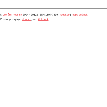
©
Literární novinky
2004 - 2012 | ISSN 1804-7319 |
redakce
|
mapa stránek
Prostor poskytuje:
eldar.cz
, web
klokánek