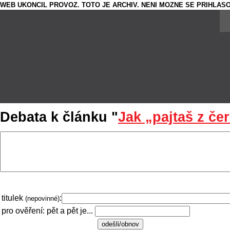
WEB UKONCIL PROVOZ. TOTO JE ARCHIV. NENI MOZNE SE PRIHLASO
Debata k článku "
Jak „pajtaš z če
titulek
:
(nepovinné)
pro ověření: pět a pět je...