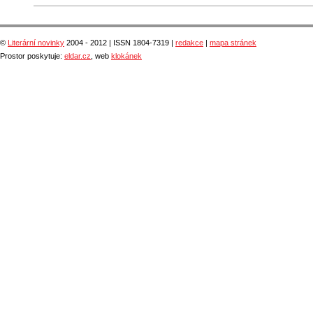
©
Literární novinky
2004 - 2012 | ISSN 1804-7319 |
redakce
|
mapa stránek
Prostor poskytuje:
eldar.cz
, web
klokánek