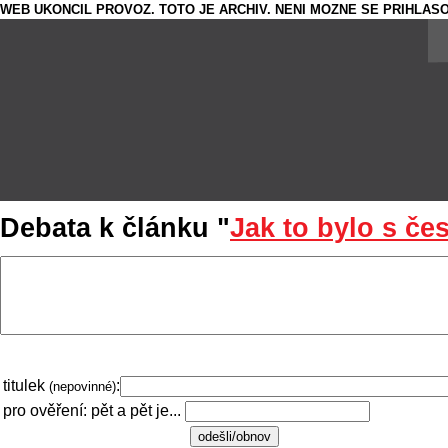
WEB UKONCIL PROVOZ. TOTO JE ARCHIV. NENI MOZNE SE PRIHLASO
Debata k článku "
Jak to bylo s č
titulek
:
(nepovinné)
pro ověření: pět a pět je...