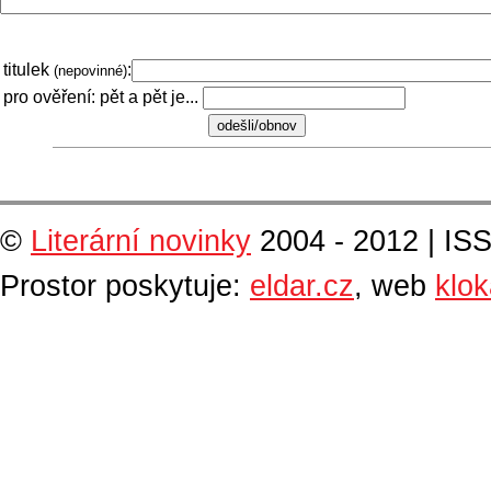
titulek
:
(nepovinné)
pro ověření: pět a pět je...
©
Literární novinky
2004 - 2012 | IS
Prostor poskytuje:
eldar.cz
, web
klo