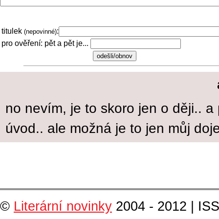
titulek
:
(nepovinné)
pro ověření: pět a pět je...
no nevím, je to skoro jen o ději.. 
úvod.. ale možná je to jen můj do
©
Literární novinky
2004 - 2012 | IS