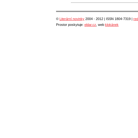
©
Literární novinky
2004 - 2012 | ISSN 1804-7319 |
re
Prostor poskytuje:
eldar.cz
, web
klokánek