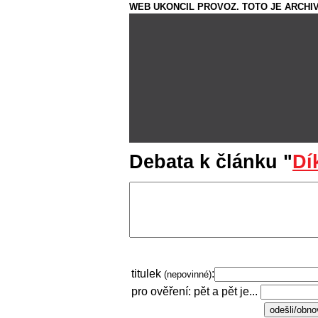
WEB UKONCIL PROVOZ. TOTO JE ARCHIV
Debata k článku "
Dí
titulek
:
(nepovinné)
pro ověření: pět a pět je...