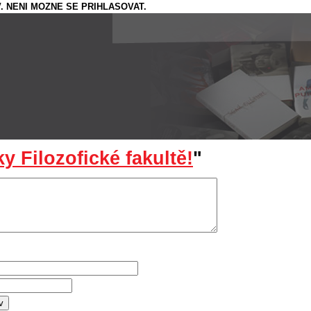
. NENI MOZNE SE PRIHLASOVAT.
ky Filozofické fakultě!
"