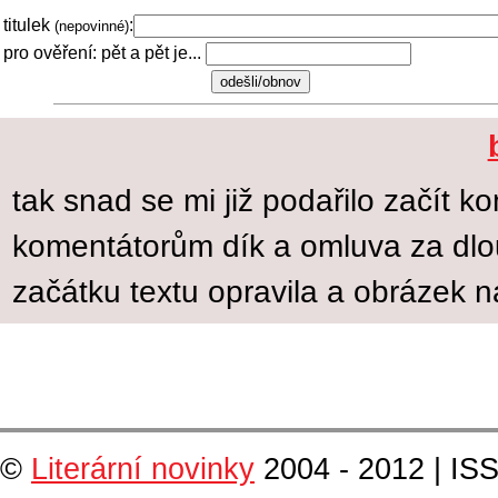
titulek
:
(nepovinné)
pro ověření: pět a pět je...
tak snad se mi již podařilo začít 
komentátorům dík a omluva za dlo
začátku textu opravila a obrázek n
©
Literární novinky
2004 - 2012 | IS