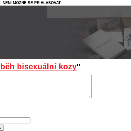
. NENI MOZNE SE PRIHLASOVAT.
íběh bisexuální kozy
"