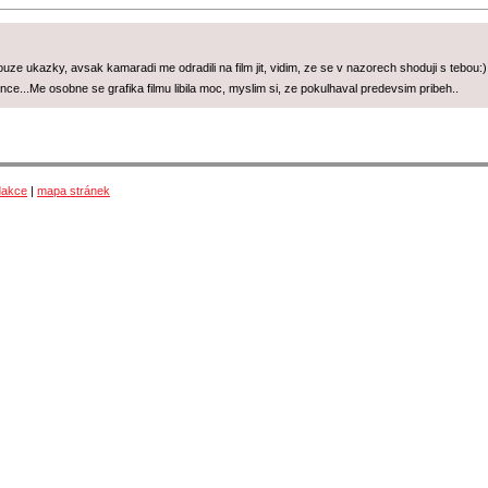
ouze ukazky, avsak kamaradi me odradili na film jit, vidim, ze se v nazorech shoduji s tebou
e...Me osobne se grafika filmu libila moc, myslim si, ze pokulhaval predevsim pribeh..
dakce
|
mapa stránek