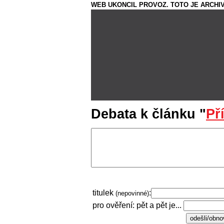
WEB UKONCIL PROVOZ. TOTO JE ARCHIV
Debata k článku "
Př
titulek
:
(nepovinné)
pro ověření: pět a pět je...