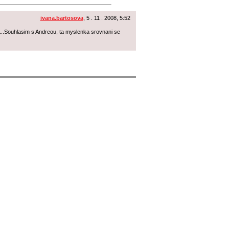
ivana.bartosova
, 5 . 11 . 2008, 5:52
:)...Souhlasim s Andreou, ta myslenka srovnani se