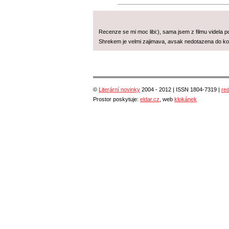
Recenze se mi moc libi:), sama jsem z filmu videla p
Shrekem je velmi zajimava, avsak nedotazena do konc
©
Literární novinky
2004 - 2012 | ISSN 1804-7319 |
re
Prostor poskytuje:
eldar.cz
, web
klokánek