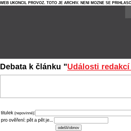
WEB UKONCIL PROVOZ. TOTO JE ARCHIV. NENI MOZNE SE PRIHLASO
Debata k článku "
Události redakc
titulek
:
(nepovinné)
pro ověření: pět a pět je...