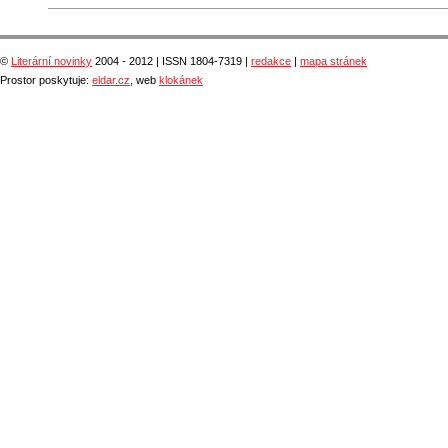
©
Literární novinky
2004 - 2012 | ISSN 1804-7319 |
redakce
|
mapa stránek
Prostor poskytuje:
eldar.cz
, web
klokánek