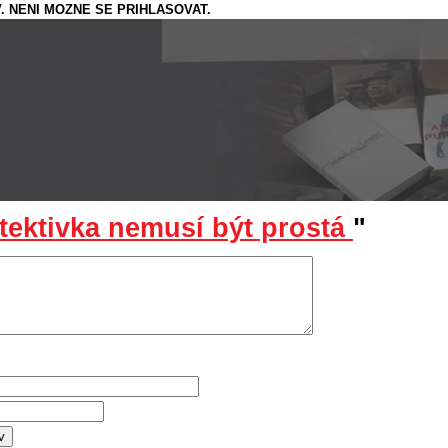
. NENI MOZNE SE PRIHLASOVAT.
tektivka nemusí být prostá
"