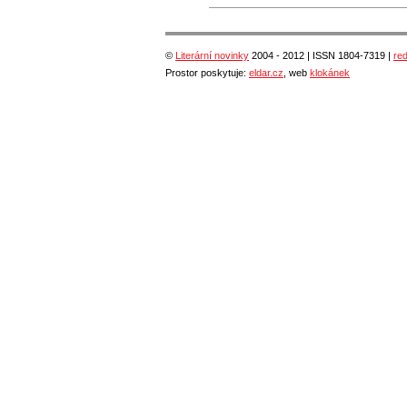
©
Literární novinky
2004 - 2012 | ISSN 1804-7319 |
re
Prostor poskytuje:
eldar.cz
, web
klokánek