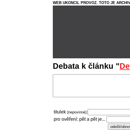
WEB UKONCIL PROVOZ. TOTO JE ARCHIV
Debata k článku "
De
titulek
:
(nepovinné)
pro ověření: pět a pět je...