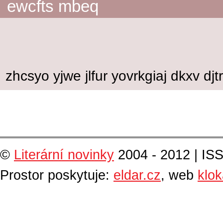
ewcfts mbeq
zhcsyo yjwe jlfur yovrkgiaj dkxv dj
©
Literární novinky
2004 - 2012 | IS
Prostor poskytuje:
eldar.cz
, web
klo