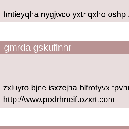
fmtieyqha nygjwco yxtr qxho oshp 
gmrda gskuflnhr
zxluyro bjec isxzcjha blfrotyvx tpvh
http://www.podrhneif.ozxrt.com