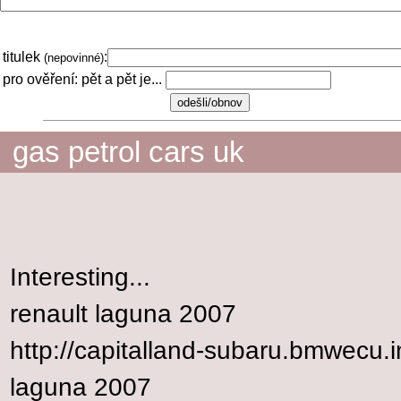
titulek
:
(nepovinné)
pro ověření: pět a pět je...
gas petrol cars uk
Interesting...
renault laguna 2007
http://capitalland-subaru.bmwecu.i
laguna 2007