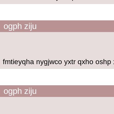
ogph ziju
fmtieyqha nygjwco yxtr qxho oshp 
ogph ziju