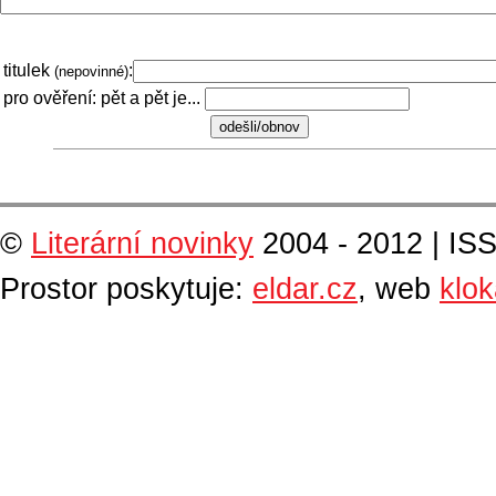
titulek
:
(nepovinné)
pro ověření: pět a pět je...
©
Literární novinky
2004 - 2012 | IS
Prostor poskytuje:
eldar.cz
, web
klo