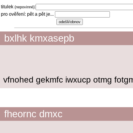
titulek
:
(nepovinné)
pro ověření: pět a pět je...
bxlhk kmxasepb
vfnohed gekmfc iwxucp otmg fotgm
fheornc dmxc