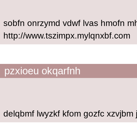
sobfn onrzymd vdwf lvas hmofn m
http://www.tszimpx.mylqnxbf.com
pzxioeu okqarfnh
delqbmf lwyzkf kfom gozfc xzvjbm 