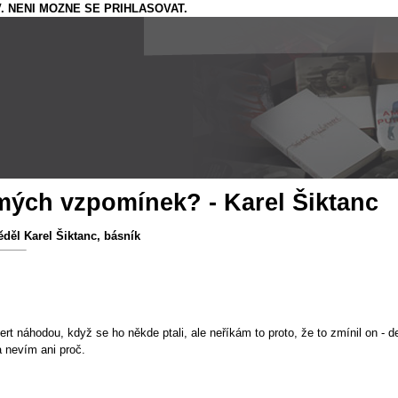
. NENI MOZNE SE PRIHLASOVAT.
 mých vzpomínek? - Karel Šiktanc
děl Karel Šiktanc, básník
ifert náhodou, když se ho někde ptali, ale neříkám to proto, že to zmínil on -
a nevím ani proč.