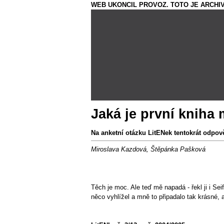
WEB UKONCIL PROVOZ. TOTO JE ARCHIV
Jaká je první kniha
Na anketní otázku LitENek tentokrát odpově
Miroslava Kazdová, Štěpánka Pašková
Těch je moc. Ale teď mě napadá - řekl ji i Se
něco vyhlížel a mně to připadalo tak krásné, 