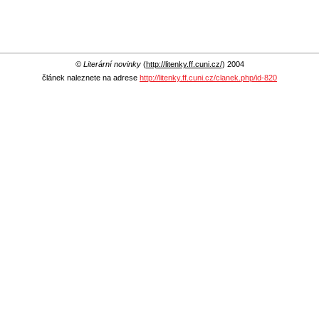
© Literární novinky
(
http://litenky.ff.cuni.cz/
) 2004
článek naleznete na adrese
http://litenky.ff.cuni.cz/clanek.php/id-820