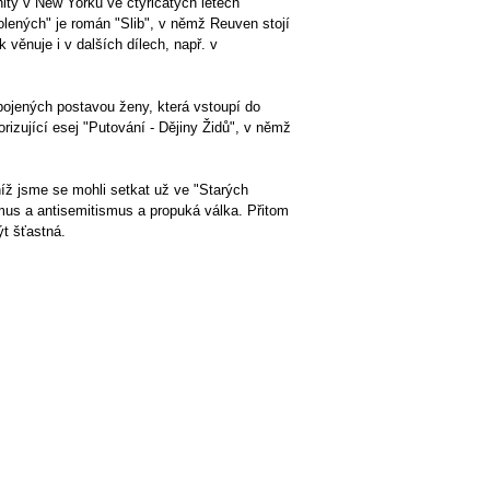
ity v New Yorku ve čtyřicátých letech
lených" je román "Slib", v němž Reuven stojí
 věnuje i v dalších dílech, např. v
pojených postavou ženy, která vstoupí do
izující esej "Putování - Dějiny Židů", v němž
íž jsme se mohli setkat už ve "Starých
smus a antisemitismus a propuká válka. Přitom
ýt šťastná.