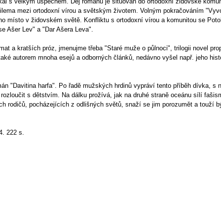
tkal s velkým úspěchem. Děj románu je situován do ortodoxní židovské komun
 dilema mezi ortodoxní vírou a světským životem. Volným pokračováním "Vyvo
eho místo v židovském světě. Konfliktu s ortodoxní vírou a komunitou se Potok
se Ašer Lev" a "Dar Ašera Leva".
t a kratších próz, jmenujme třeba "Staré muže o půlnoci", trilogii novel pro
aké autorem mnoha esejů a odborných článků, nedávno vyšel např. jeho histor
n "Davitina harfa". Po řadě mužských hrdinů vypráví tento příběh dívka, s n
rozloučit s dětstvím. Na dálku prožívá, jak na druhé straně oceánu sílí faši
ch rodičů, pocházejících z odlišných světů, snaží se jim porozumět a touží b
4. 222 s.