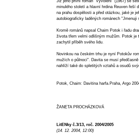
Již jeho první román "Vyvolení" (1967) se se
minulého století a hlavní hrdina Reuven řeší
na prahu dospělosti a před otázkou, jaké je j
autobiograficky laděných románech "Jmenuji 
Kromě románů napsal Chaim Potok i řadu drama
života třem velmi odlišným mužům. Potok je t
zachytil příběh svého lidu.
Novinkou na českém trhu je nyní Potokův romá
mužích o půlnoci". Davita se musí předčasně 
nahlíží také do spletitých vztahů a osudů svý
Potok, Chaim: Davitina harfa.Praha, Argo 200
ŽANETA PROCHÁZKOVÁ
LitENky č.3/13, roč. 2004/2005
(14. 12. 2004, 12:00)