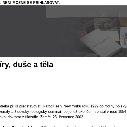
. NENI MOZNE SE PRIHLASOVAT.
ry, duše a těla
řeba příliš představovat. Narodil se v New Yorku roku 1929 do rodiny polsk
versity a židovský teologický seminář, po jehož ukončení se stal v roce 195
skal doktorát z filozofie. Zemřel 23. července 2002.