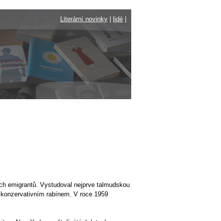
Literární novinky
|
lidé
|
ých emigrantů. Vystudoval nejprve talmudskou
4 konzervativním rabínem. V roce 1959