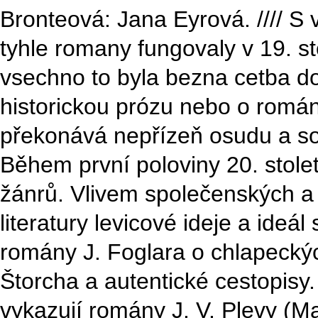
Bronteová: Jana Eyrová. //// S
tyhle romany fungovaly v 19. st
vsechno to byla bezna cetba dos
historickou prózu nebo o román
překonává nepřízeň osudu a soc
Během první poloviny 20. stole
žánrů. Vlivem společenských a 
literatury levicové ideje a ideál
romány J. Foglara o chlapeckých
Štorcha a autentické cestopisy.
vykazují romány J. V. Plevy (M