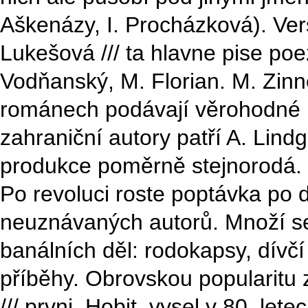
Aškenázy, I. Procházková). Ve
Lukešová /// ta hlavne pise poez
Vodňanský, M. Florian. M. Zinn
románech podávají věrohodné po
zahraniční autory patří A. Lind
produkce poměrně stejnorodá.
Po revoluci roste poptávka po
neuznávaných autorů. Množí se
banálních děl: rodokapsy, dív
příběhy. Obrovskou popularitu 
/// prvni, Hobit, vysel v 80. le