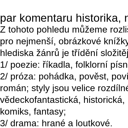
par komentaru historika, 
Z tohoto pohledu můžeme rozliši
pro nejmenší, obrázkové knížk
hlediska žánrů je třídění složitěj
1/ poezie: říkadla, folklorní pí
2/ próza: pohádka, pověst, pov
román; styly jsou velice rozdíl
vědeckofantastická, historická, 
komiks, fantasy;
3/ drama: hrané a loutkové.