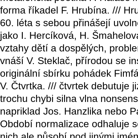
forma říkadel F. Hrubína. /// Hr
60. léta s sebou přinášejí uvol
jako I. Hercíková, H. Šmahelová
vztahy dětí a dospělých, probl
vnáší V. Steklač, přírodou se in
originální sbírku pohádek Fimf
V. Čtvrtka. /// čtvrtek debutuje j
trochu chybi silna vlna nonsen
napriklad Jos. Hanzlika nebo P
Období normalizace odhaluje 
nich ale působí pod jinými jmé