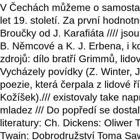
V Čechách můžeme o samostatné
let 19. století. Za první hodn
Broučky od J. Karafiáta //// jso
B. Němcové a K. J. Erbena, i kd
zdrojů: dílo bratří Grimmů, lidová
Vycházely povídky (Z. Winter, J
poezie, která čerpala z lidové ř
Kožíšek)./// existovaly take na
mladez /// Do popředí se dostal
literatury: Ch. Dickens: Oliwer 
Twain: Dobrodružství Toma Sa