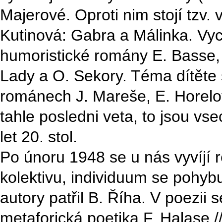
Majerové. Oproti nim stojí tzv. 
Kutinová: Gabra a Málinka. Vyc
humoristické romány E. Basse, 
Lady a O. Sekory. Téma dítěte s
románech J. Mareše, E. Horelov
tahle posledni veta, to jsou vs
let 20. stol.
Po únoru 1948 se u nás vyvíjí re
kolektivu, individuum se pohyb
autory patřil B. Říha. V poezii s
metaforická poetika F. Halase //