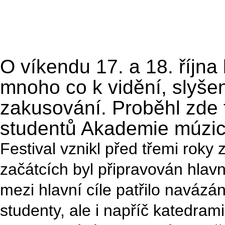
O víkendu 17. a 18. října
mnoho co k vidění, slyšení
zakusování. Proběhl zde tot
studentů Akademie múzi
Festival vznikl před třemi rok
začátcích byl připravován hlav
mezi hlavní cíle patřilo navázá
studenty, ale i napříč katedram