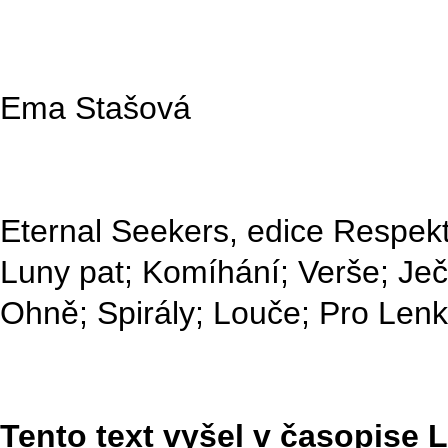
Ema Stašová
Eternal Seekers, edice Respek
Luny pat; Komíhání; Verše; Je
Ohně; Spirály; Louče; Pro Len
Tento text vyšel v časopise Li