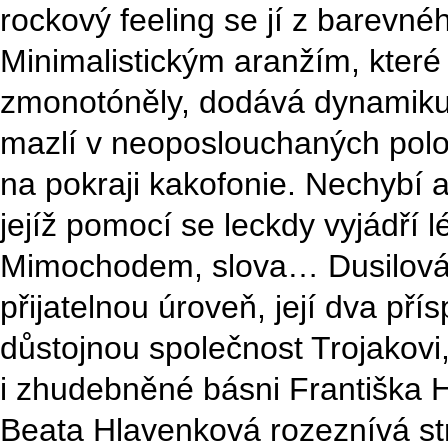
rockový feeling se jí z barevnéh
Minimalistickým aranžím, které
zmonotóněly, dodává dynamiku
mazlí v neoposlouchaných pol
na pokraji kakofonie. Nechybí a
jejíž pomocí se leckdy vyjádří l
Mimochodem, slova… Dusilová 
přijatelnou úroveň, její dva pří
důstojnou společnost Trojakovi,
i zhudebněné básni Františka 
Beata Hlavenková rozeznívá str