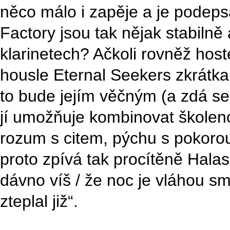
něco málo i zapěje a je podeps
Factory jsou tak nějak stabilně a
klarinetech? Ačkoli rovněž hosté
housle Eternal Seekers zkrátka
to bude jejím věčným (a zdá se
jí umožňuje kombinovat školenost
rozum s citem, pýchu s pokorou
proto zpívá tak procítěně Halas
dávno víš / že noc je vláhou s
zteplal již“.