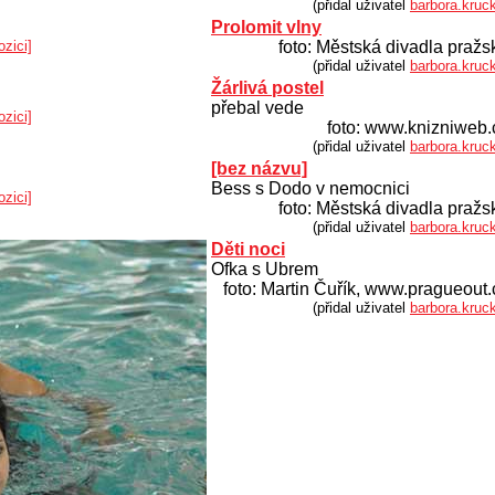
(přidal uživatel
barbora.kruc
Prolomit vlny
ozici]
foto: Městská divadla pražs
(přidal uživatel
barbora.kruc
Žárlivá postel
přebal vede
ozici]
foto: www.knizniweb.
(přidal uživatel
barbora.kruc
[bez názvu]
Bess s Dodo v nemocnici
ozici]
foto: Městská divadla pražs
(přidal uživatel
barbora.kruc
Děti noci
Ofka s Ubrem
foto: Martin Čuřík, www.pragueout.
(přidal uživatel
barbora.kruc