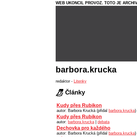
WEB UKONCIL PROVOZ. TOTO JE ARCHIV
barbora.krucka
redaktor -
Litenky
Články
Kudy přes Rubikon
autor: Barbora Krucká (přidal
barbora.krucka
)
Kudy přes Rubikon
autor:
barbora.krucka
|
debata
Dechovka pro každého
autor: Barbora Krucká (přidal
barbora.krucka
)