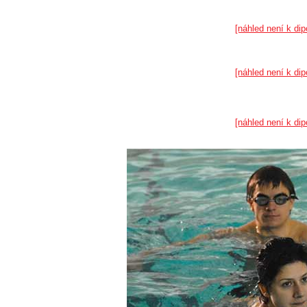
[náhled není k dip
[náhled není k dip
[náhled není k dip