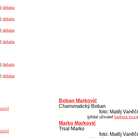
 |
debata
 |
debata
 |
debata
 |
debata
 |
debata
 |
debata
Boban Marković
Charismatický Boban
ozici]
foto: Matěj Vaněč
(přidal uživatel
barbora.kruc
Marko Marković
Trsal Marko
ozici]
foto: Matěj Vaněč