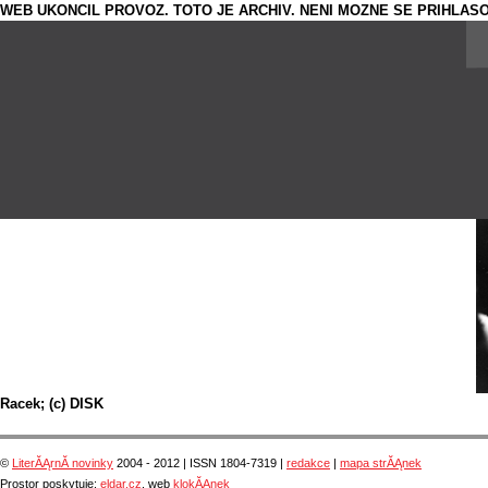
WEB UKONCIL PROVOZ. TOTO JE ARCHIV. NENI MOZNE SE PRIHLASO
Racek; (c) DISK
©
LiterĂĄrnĂ­ novinky
2004 - 2012 | ISSN 1804-7319 |
redakce
|
mapa strĂĄnek
Prostor poskytuje:
eldar.cz
, web
klokĂĄnek