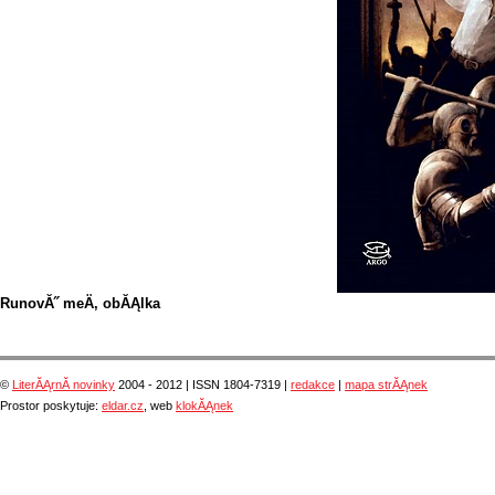
RunovĂ˝ meÄ, obĂĄlka
©
LiterĂĄrnĂ­ novinky
2004 - 2012 | ISSN 1804-7319 |
redakce
|
mapa strĂĄnek
Prostor poskytuje:
eldar.cz
, web
klokĂĄnek