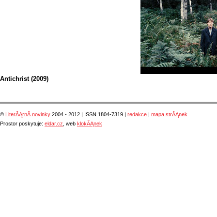
Antichrist (2009)
©
LiterĂĄrnĂ­ novinky
2004 - 2012 | ISSN 1804-7319 |
redakce
|
mapa strĂĄnek
Prostor poskytuje:
eldar.cz
, web
klokĂĄnek